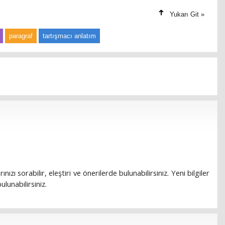
Yukarı Git »
paragraf
tartışmacı anlatım
rınızı sorabilir, eleştiri ve önerilerde bulunabilirsiniz. Yeni bilgiler
lunabilirsiniz.