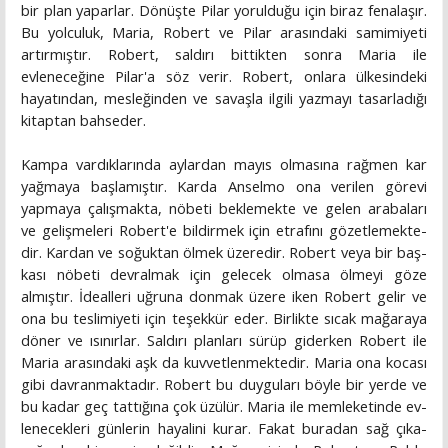
bir plan yaparlar. Dönüşte Pilar yorulduğu için biraz fenalaşır.
Bu yolculuk, Maria, Robert ve Pilar arasındaki samimiyeti
artırmıştır. Robert, saldırı bittikten sonra Maria ile
evleneceği­ne Pilar'a söz verir. Robert, onlara ülkesindeki
hayatından, mesleğinden ve savaşla ilgili yazmayı tasarladığı
kitaptan bahseder.
Kampa vardıklarında aylardan mayıs olmasına rağmen kar
yağmaya başlamıştır. Karda Anselmo ona verilen görevi
yapmaya çalışmakta, nöbeti beklemekte ve gelen arabaları
ve gelişmeleri Robert'e bildirmek için etrafını gözetlemekte­
dir. Kardan ve soğuktan ölmek üzeredir. Robert veya bir baş­
kası nöbeti devralmak için gelecek olmasa ölmeyi göze
almıştır. İdealleri uğruna donmak üzere iken Robert gelir ve
ona bu teslimiyeti için teşekkür eder. Birlikte sıcak mağaraya
döner ve ısınırlar. Saldırı planları sürüp giderken Robert ile
Maria arasındaki aşk da kuvvetlenmektedir. Maria ona kocası
gibi davranmaktadır. Robert bu duyguları böyle bir yerde ve
bu kadar geç tattığına çok üzülür. Maria ile memleketinde ev­
lenecekleri günlerin hayalini kurar. Fakat buradan sağ çıka­