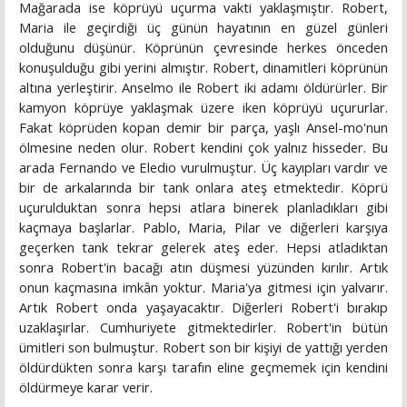
Mağarada ise köprüyü uçurma vakti yaklaşmıştır. Ro­bert,
Maria ile geçirdiği üç günün hayatının en güzel günleri
olduğunu düşünür. Köprünün çevresinde herkes önceden
konuşulduğu gibi yerini almıştır. Robert, dinamitleri köprü­nün
altına yerleştirir. Anselmo ile Robert iki adamı öldürürler. Bir
kamyon köprüye yaklaşmak üzere iken köprüyü uçurur­lar.
Fakat köprüden kopan demir bir parça, yaşlı Ansel-mo'nun
ölmesine neden olur. Robert kendini çok yalnız his­seder. Bu
arada Fernando ve Eledio vurulmuştur. Üç kayıp­ları vardır ve
bir de arkalarında bir tank onlara ateş etmekte­dir. Köprü
uçurulduktan sonra hepsi atlara binerek plan­ladıkları gibi
kaçmaya başlarlar. Pablo, Maria, Pilar ve diğer­leri karşıya
geçerken tank tekrar gelerek ateş eder. Hepsi at­ladıktan
sonra Robert'in bacağı atın düşmesi yüzünden kırılır. Artık
onun kaçmasına imkân yoktur. Maria'ya gitmesi için yalvarır.
Artık Robert onda yaşayacaktır. Diğerleri Robert'i bırakıp
uzaklaşırlar. Cumhuriyete gitmektedirler. Robert'in bütün
ümitleri son bulmuştur. Robert son bir kişiyi de yattığı yerden
öldürdükten sonra karşı tarafın eline geçmemek için kendini
öldürmeye karar verir.