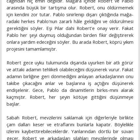
cağından hiç emin değildir. Mağara içinde Robert ve Pablo
arasında büyük bir tartışma olur. Robert, onu öldürmemek
için kendini zor tutar. Pablo sinirlenip dışarı çıktığında mağa­
radaki herkes Pablo'nun zararlı hâle geldiğini ve öldürülmesi
gerektiğini söyler. Eşi Pilar dahi Robert'e onay verir. Fakat
Pablo her şeyi duymuş olduğundan birden fikir değiştirerek
onlara yardım edeceğini söyler. Bu arada Robert, köprü yı­kım
projesini tamamlamıştır.
Robert gece uyku tulumunda dışarıda uyurken bir atlı görür
ve attaki adamın tehlikeli olabileceğini düşünerek vu­rur. Fakat
adamın birliğine geri dönmediğini anlayan arka­daşlarının onu
takibe çıkacağını anlar ve başlarına iş açtığını düşünerek
endişelenir. Gece, Pablo da dinamitlerin birkıs-mını alarak
kaçmıştır. Robert, her şeyin kötüye gittiğini dü­şünmeye
başlar.
Sabah Robert, mevzilerini saklamak için diğerleriyle bir­likte
çam dalları keser ve etraflarını bunlarla kapatır. Böylelik­le
izlerini kaybettirebileceklerdir. Yanlarından dörtlü bir süva­ri
geçer. Robert ve arkadaşları silahları mevzilerinde olması