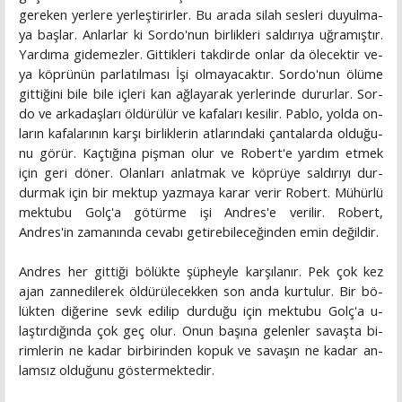
gereken yerlere yerleştirirler. Bu arada silah sesleri duyulma­
ya başlar. Anlarlar ki Sordo'nun birlikleri saldırıya uğramıştır.
Yardıma gidemezler. Gittikleri takdirde onlar da ölecektir ve­
ya köprünün parlatılması İşi olmayacaktır. Sordo'nun ölüme
gittiğini bile bile içleri kan ağlayarak yerlerinde dururlar. Sor-
do ve arkadaşları öldürülür ve kafaları kesilir. Pablo, yolda on­
ların kafalarının karşı birliklerin atlarındaki çantalarda olduğu­
nu görür. Kaçtığına pişman olur ve Robert'e yardım etmek
için geri döner. Olanları anlatmak ve köprüye saldırıyı dur­
durmak için bir mektup yazmaya karar verir Robert. Mühürlü
mektubu Golç'a götürme işi Andres'e verilir. Robert,
Andres'in zamanında cevabı getirebileceğinden emin değildir.
Andres her gittiği bölükte şüpheyle karşılanır. Pek çok kez
ajan zannedilerek öldürülecekken son anda kurtulur. Bir bö­
lükten diğerine sevk edilip durduğu için mektubu Golç'a u-
laştırdığında çok geç olur. Onun başına gelenler savaşta bi­
rimlerin ne kadar birbirinden kopuk ve savaşın ne kadar an­
lamsız olduğunu göstermektedir.