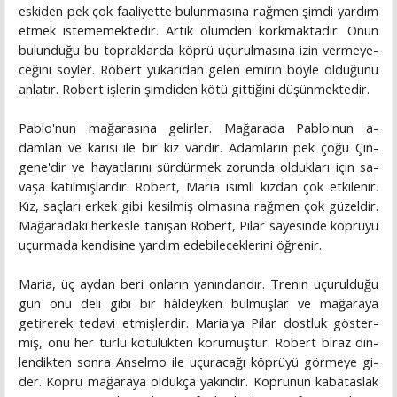
es­kiden pek çok faaliyette bulunmasına rağmen şimdi yardım
etmek istememektedir. Artık ölümden korkmaktadır. Onun
bulunduğu bu topraklarda köprü uçurulmasına izin vermeye­
ceğini söyler. Robert yukarıdan gelen emirin böyle olduğunu
anlatır. Robert işlerin şimdiden kötü gittiğini düşünmektedir.
Pablo'nun mağarasına gelirler. Mağarada Pablo'nun a-
damlan ve karısı ile bir kız vardır. Adamların pek çoğu Çin­
gene'dir ve hayatlarını sürdürmek zorunda oldukları için sa­
vaşa katılmışlardır. Robert, Maria isimli kızdan çok etkilenir.
Kız, saçları erkek gibi kesilmiş olmasına rağmen çok güzeldir.
Mağaradaki herkesle tanışan Robert, Pilar sayesinde köprüyü
uçurmada kendisine yardım edebileceklerini öğrenir.
Maria, üç aydan beri onların yanındandır. Trenin uçurul­duğu
gün onu deli gibi bir hâldeyken bulmuşlar ve mağara­ya
getirerek tedavi etmişlerdir. Maria'ya Pilar dostluk göster­
miş, onu her türlü kötülükten korumuştur. Robert biraz din­
lendikten sonra Anselmo ile uçuracağı köprüyü görmeye gi­
der. Köprü mağaraya oldukça yakındır. Köprünün kabataslak