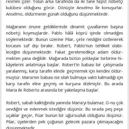
resmini çizer. Yolun arka tarafında da iki tane faşist nöbetçi
kulübesi olduğunu görür. Dönüşte Anselmo İle konuşurlar.
Anselmo, öldürmenin günah olduğunu düşünmektedir.
Mağaranın önüne geldiklerinde dinamit çuvallarının ba­şına
nöbetçi koymuşlardır. Pablo hâlâ köprü işinde olmadığı­nı
söylemektedir. Bunun üzerine Pilar, çete reisliğini üstlene­rek
kocasını saf dışı bırakır. Robert, Pablo'nun tehlikeli olabi­
leceğini düşünmektedir. Fakat gerekmedikçe adam öldür­
mekten yana değildir. Mağarada bütün yoldaşlar birbirine hi­
kâyelerini anlatmaya başlar. Robert'in babası bir çatışmada
yaralanmış, karşı tarafın elinde geçmemek için kendini öldür­
müştür. Maria'nın babası ise silah bulmaya vakti kalmadığı için
karşı tarafın eline geçmiş ve kurşuna dizilmiştir. Bu arada
Maria ile Roberto arasında bir yakınlaşma başlar.
Robert, sabah kalktığında yanında Maria'yı bulamaz. O-nu çok
sevdiğini ve evlenmek istediğini düşünür. Bu sırada peş peşe
uçaklar geçer, Püar bunun bir uğursuzluk olduğunu düşünür.
Pilar, üyelerden pek çoğunun gelecek pazara çık­mayacağını
düşünmektedir.