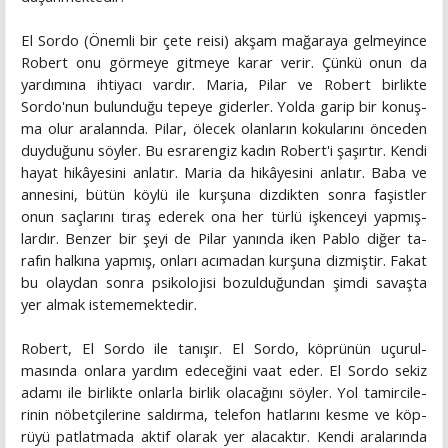
El Sordo (Önemli bir çete reisi) akşam mağaraya gelmeyince
Robert onu görmeye gitmeye karar verir. Çünkü onun da
yardımına ihtiyacı vardır. Maria, Pilar ve Robert birlikte
Sordo'nun bulunduğu tepeye giderler. Yolda garip bir konuş­
ma olur aralannda. Pilar, ölecek olanların kokularını önceden
duyduğunu söyler. Bu esrarengiz kadın Robert'i şaşırtır. Ken­di
hayat hikâyesini anlatır. Maria da hikâyesini anlatır. Baba ve
annesini, bütün köylü ile kurşuna dizdikten sonra faşistler
onun saçlarını tıraş ederek ona her türlü işkenceyi yapmış­
lardır. Benzer bir şeyi de Pilar yanında iken Pablo diğer ta­
rafın halkına yapmış, onları acımadan kurşuna dizmiştir. Fa­kat
bu olaydan sonra psikolojisi bozulduğundan şimdi savaş­ta
yer almak istememektedir.
Robert, El Sordo ile tanışır. El Sordo, köprünün uçurul-
masında onlara yardım edeceğini vaat eder. El Sordo sekiz
adamı ile birlikte onlarla birlik olacağını söyler. Yol tamircile­
rinin nöbetçilerine saldırma, telefon hatlarını kesme ve köp­
rüyü patlatmada aktif olarak yer alacaktır. Kendi aralarında