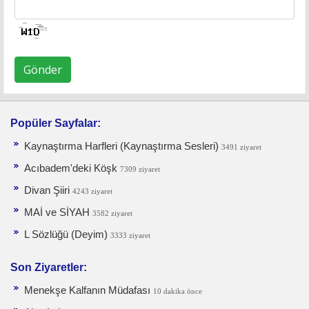
Gönder
Popüler Sayfalar:
Kaynaştırma Harfleri (Kaynaştırma Sesleri)
3491 ziyaret
Acıbadem'deki Köşk
7309 ziyaret
Divan Şiiri
4243 ziyaret
MAİ ve SİYAH
3582 ziyaret
L Sözlüğü (Deyim)
3333 ziyaret
Son Ziyaretler:
Menekşe Kalfanın Müdafası
10 dakika önce