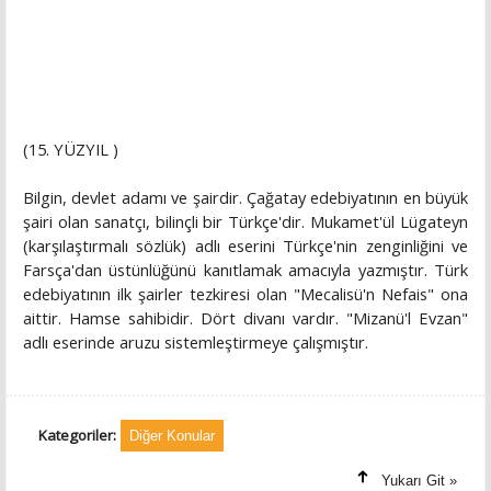
(15. YÜZYIL )
Bilgin, devlet adamı ve şairdir. Çağatay edebi­yatının en büyük
şairi olan sanatçı, bilinçli bir Türk­çe'dir. Mukamet'ül Lügateyn
(karşılaştırmalı sözlük) adlı eserini Türkçe'nin zenginliğini ve
Farsça'dan üstünlüğünü kanıtlamak amacıyla yazmıştır. Türk
edebiyatının ilk şairler tezkiresi olan "Mecalisü'n Nefais" ona
aittir. Hamse sahibidir. Dört divanı vardır. "Mizanü'l Evzan"
adlı eserinde aruzu sistemleş­tirmeye çalışmıştır.
Kategoriler:
Diğer Konular
Yukarı Git »